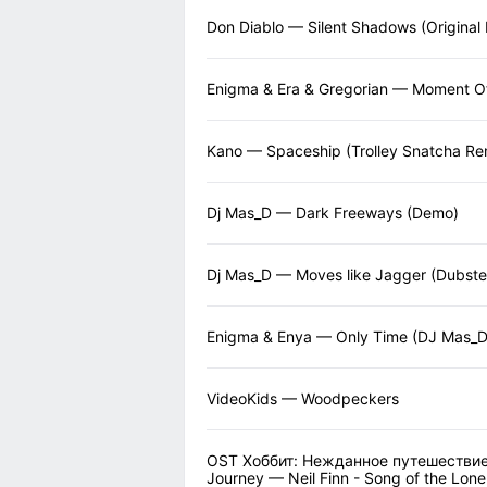
Don Diablo — Silent Shadows (Original 
Enigma & Era & Gregorian — Moment O
Kano — Spaceship (Trolley Snatcha Re
Dj Mas_D — Dark Freeways (Demo)
Dj Mas_D — Moves like Jagger (Dubste
Enigma & Enya — Only Time (DJ Mas_D
VideoKids — Woodpeckers
OST Хоббит: Нежданное путешествие 
Journey — Neil Finn - Song of the Lone