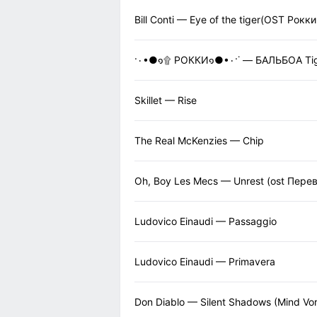
Bill Conti — Eye of the tiger(OST Рокк
·٠•●๑۩ РОККИ๑●•٠·˙ — БАЛЬ
Skillet — Rise
The Real McKenzies — Chip
Oh, Boy Les Mecs — Unrest (ost Пере
Ludovico Einaudi — Passaggio
Ludovico Einaudi — Primavera
Don Diablo — Silent Shadows (Mind Vo