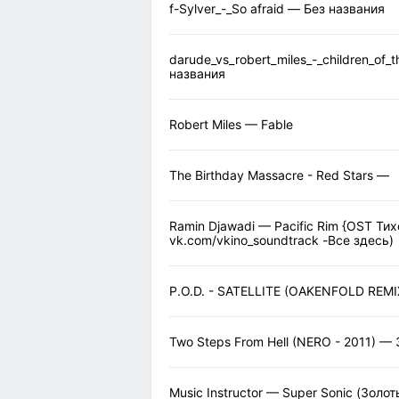
f-Sylver_-_So afraid — Без названия
darude_vs_robert_miles_-_children_of
названия
Robert Miles — Fable
The Birthday Massacre - Red Stars —
Ramin Djawadi — Pacific Rim {OST Ти
vk.com/vkino_soundtrack -Все здесь)
P.O.D. - SATELLITE (OAKENFOLD REM
Two Steps From Hell (NERO - 2011) — 
Music Instructor — Super Sonic (Золо