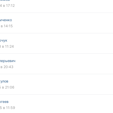
4 в 17:12
мченко
 в 14:15
рчук
 в 11:24
лерьевич
 в 20:43
улов
5 в 21:06
ргеев
5 в 11:59