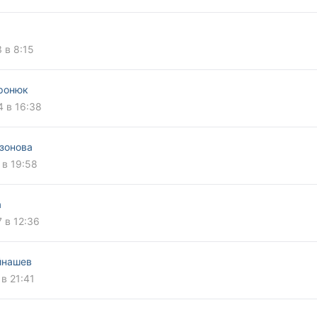
 в 8:15
ронюк
4 в 16:38
зонова
 в 19:58
а
7 в 12:36
йнашев
 в 21:41