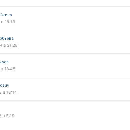
йкина
 в 19:13
обьева
4 в 21:26
чаев
 в 13:48
ович
3 в 18:14
3 в 5:19