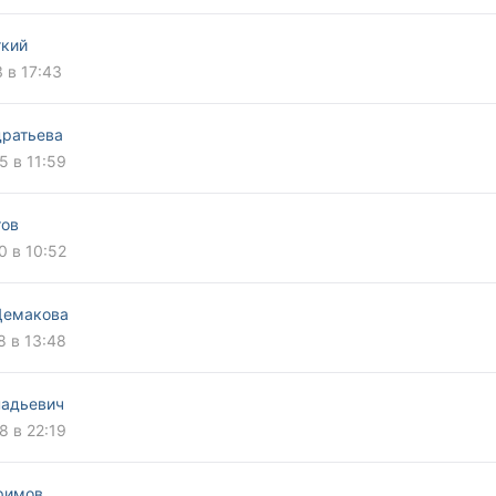
гкий
3 в 17:43
дратьева
5 в 11:59
тов
0 в 10:52
Демакова
8 в 13:48
надьевич
8 в 22:19
римов