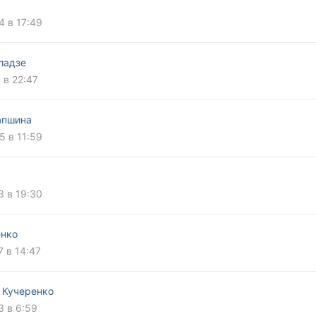
4 в 17:49
ладзе
 в 22:47
апшина
5 в 11:59
3 в 19:30
енко
7 в 14:47
 Кучеренко
3 в 6:59