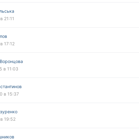
льська
в 21:11
глов
в 17:12
 Воронцова
5 в 11:03
нстантинов
0 в 15:37
зуренко
 в 19:52
шников