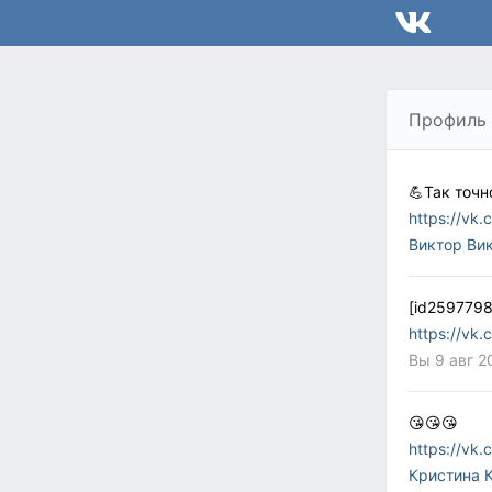
Профиль
💪Так точно 
https://vk
Виктор Ви
[id2597798
https://vk
Вы 9 авг 2
😘😘😘
https://vk
Кристина 