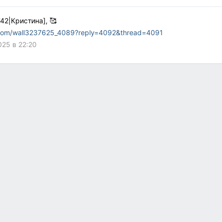
42|Кристина], 🥰
.com/wall3237625_4089?reply=4092&thread=4091
025 в 22:20