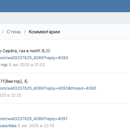
Стена
Комментарии
Серёга, газ в пол!!! 💪🏋‍♀️
.com/wall3237625_4089?reply=4090
ктор
9 авг 2025 в 21:02
71|Виктор], 💪
.com/wall3237625_4089?reply=4093&thread=4090
025 в 22:20
.com/wall3237625_4089?reply=4091
Ковалёва
9 авг 2025 в 22:19