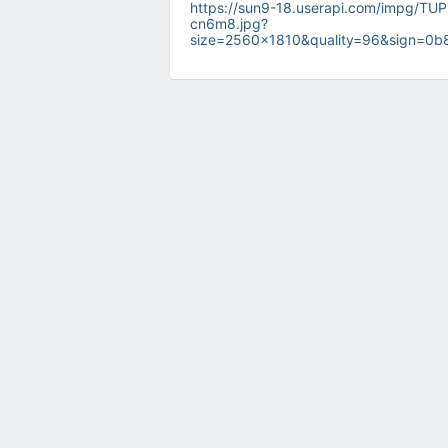
https://sun9-18.userapi.com/impg/
cn6m8.jpg?
size=2560x1810&quality=96&sign=0