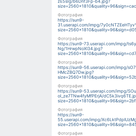
zE5sIg/b6Dnf3Fp-b4.jpg?
size=2560x1810&quality=96&sign=c
Фотография
https://sun9-
31.userapi.com/impg/7y0cNTZEeHT
size=2560x1810&quality=96&sign=d
Фотография
https://sun9-73.userapi.com/impg/
Ng/1HrwpNoXl34.jpg?
size=2560x1810&quality=96&sign=c
Фотография
https://sun9-56.userapi.com/impg
HMcZBQ7Dw.jpg?
size=2560x1810&quality=96&sign=52
Фотография
https://sun9-53.userapi.com/impg/S
oI_ze7TNw4fyMfPErjA/dC5k3ivq6TE.j
size=2560x1810&quality=96&sign=2
Фотография
https://sun9-
55.userapi.com/impg/Xc6LktPdplUzM
size=2560x1810&quality=96&sign=
Фотография