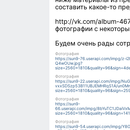
составить какое-то пре
http://vk.com/album-4
фотографии с некотор
Будем очень рады сотр
Фотография
https://sun9-76.userapi.com/impg/z
Q4wOUw.jpg?
size=2560x1810&quality=96&sign=4
Фотография
https://sun9-22.userapi.com/impg/Nu
vxxSDSzp53B11UBJEMHRqS1A/un0Mm
size=2560x1810&quality=96&sign=2
Фотография
https://sun9-
66.userapi.com/impg/8bYuTC1JDaiV
size=2560x1810&quality=96&sign=1
Фотография
https://sun9-54.userapi.com/impg/