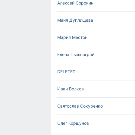
Алексей Сорокин
Майя Дуплищева
Мария Местон
Елена Пышнограй
DELETED
Иван Волков
Святослав Сокуренко
Олег Коршунов