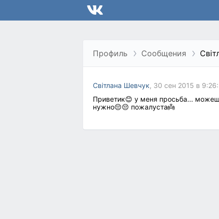
Профиль
Сообщения
Світ
Світлана Шевчук
, 30 сен 2015 в 9:26
Приветик😊 у меня просьба... можеш
нужно😔😔 пожалуста👼