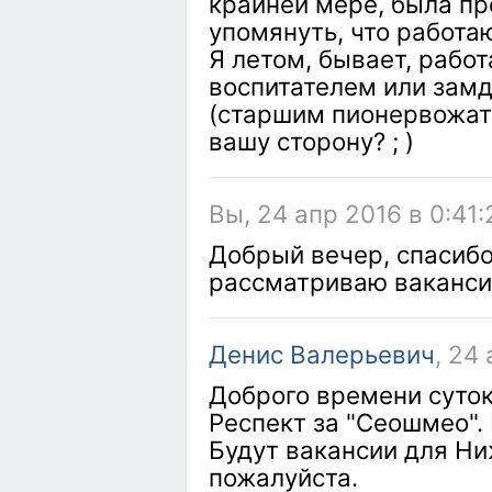
крайней мере, была пр
упомянуть, что работаю 
Я летом, бывает, рабо
воспитателем или замд
(старшим пионервожаты
вашу сторону? ; )
Вы, 24 апр 2016 в 0:41:
Добрый вечер, спасибо
рассматриваю вакансии
Денис Валерьевич
, 24
Доброго времени суток
Респект за "Сеошмео". 
Будут вакансии для Ни
пожалуйста.