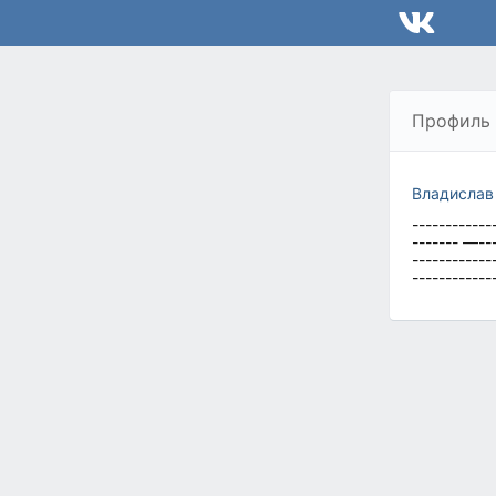
Профиль
Владислав
------------
------- —---
------------
------------