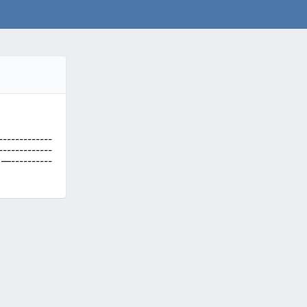
-------------
-------------
- —----------