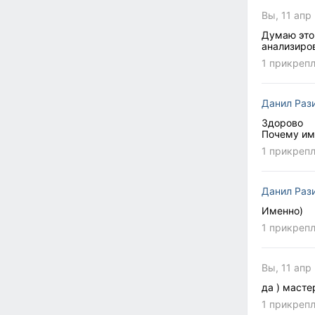
Вы, 11 апр
Думаю это 
анализиров
1 прикреп
Данил Раз
Здорово
Почему им
1 прикреп
Данил Раз
Именно)
1 прикреп
Вы, 11 апр
да ) масте
1 прикреп