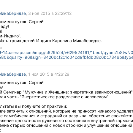
Микаберидзе
, 3 ноя 2015 в 22:29:12
емени суток, Сергей!
еду!
а!
и-Индиго".
Мать троих детей-Индиго Каролина Микаберидзе.
я
n9-14.userapi.com/impg/c629524/v629524161/1bedf/qyamZbStwN0
580&quality=96&sign=8420bcf2c1c04cd9fbfdb08c6bc7346b&typ
Микаберидзе
, 1 ноя 2015 в 4:26:29
емени суток, Сергей!
ня
й Семинар "Мужчина и Женщина: энергетика взаимоотношений"
ая часть "Энергетическое разделение с человеком".
льтаты вы получите от практики:
ие затянутых отношений, которые не приносят никакого удовле
е самобичевания и страданий от разрыва, обретение спокойств
вление целостности душевного состояния и внутренней гармони
ение старых отношений с новой строчки и улучшение отношений
;