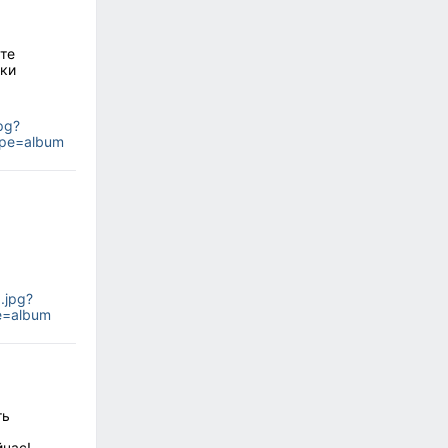
те
ски
pg?
pe=album
.jpg?
e=album
ть
йчас!