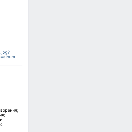
.jpg?
e=album
,
творения;
ия;
и;
 с