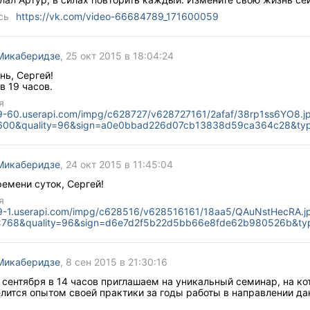
сь
https://vk.com/video-66684789_171600059
Микаберидзе
, 25 окт 2015 в 18:04:24
нь, Сергей!
в 19 часов.
я
n9-60.userapi.com/impg/c628727/v628727161/2afaf/38rp1ss6YO8.j
600&quality=96&sign=a0e0bbad226d07cb13838d59ca364c28&ty
Микаберидзе
, 24 окт 2015 в 11:45:04
емени суток, Сергей!
я
n9-1.userapi.com/impg/c628516/v628516161/18aa5/QAuNstHecRA.j
x768&quality=96&sign=d6e7d2f5b22d5bb66e8fde62b980526b&ty
Микаберидзе
, 8 сен 2015 в 21:30:16
 сентября в 14 часов приглашаем на уникальный семинар, на к
лится опытом своей практики за годы работы в направлении да