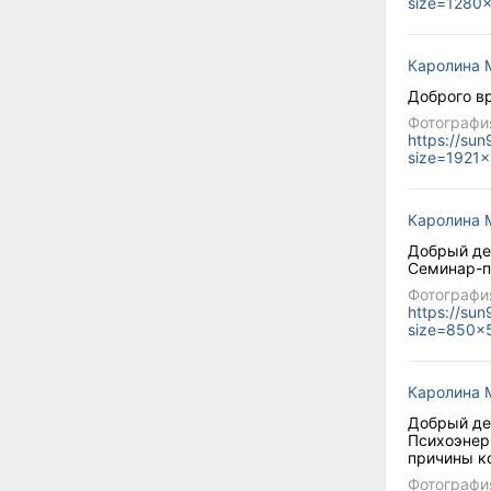
size=1280
Каролина 
Доброго вр
Фотографи
https://su
size=1921
Каролина 
Добрый де
Семинар-п
Фотографи
https://su
size=850x
Каролина 
Добрый де
Психоэнер
причины ко
Фотографи