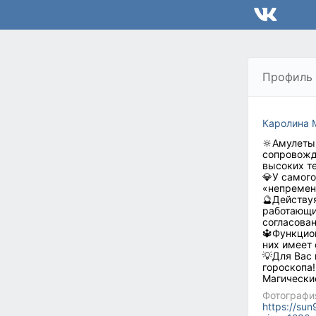
Профиль
Каролина 
🔆Амулеты,
сопровожд
высоких те
💎У самог
«непремен
🔮Действуя
работающи
согласован
🔱Функцио
них имеет 
💡Для Вас 
гороскопа!
Магические
Фотографи
https://s