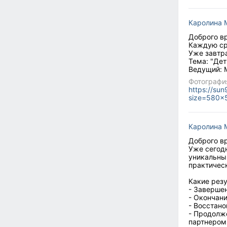
Каролина 
Доброго вр
Каждую ср
Уже завтр
Тема: "Дет
Ведущий: 
Фотографи
https://su
size=580x
Каролина 
Доброго вр
Уже сегод
уникальны
практическ
Какие резу
- Завершен
- Окончани
- Восстано
- Продолж
партнером