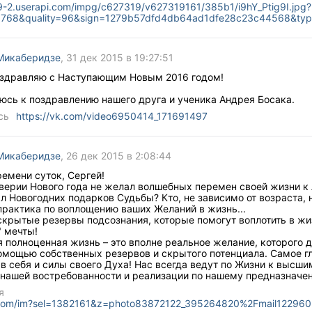
n9-2.userapi.com/impg/c627319/v627319161/385b1/i9hY_Ptig9I.jpg?
x768&quality=96&sign=1279b57dfd4db64ad1dfe28c23c44568&ty
Микаберидзе
, 31 дек 2015 в 19:27:51
оздравляю с Наступающим Новым 2016 годом!
юсь к поздравлению нашего друга и ученика Андрея Босака.
сь
https://vk.com/video6950414_171691497
Микаберидзе
, 26 дек 2015 в 2:08:44
емени суток, Сергей!
дверии Нового года не желал волшебных перемен своей жизни к
л Новогодних подарков Судьбы? Кто, не зависимо от возраста, 
практика по воплощению ваших Желаний в жизнь...
скрытые резервы подсознания, которые помогут воплотить в ж
" мечты!
 полноценная жизнь – это вполне реальное желание, которого 
омощью собственных резервов и скрытого потенциала. Самое гл
 в себя и силы своего Духа! Нас всегда ведут по Жизни к высш
к нашей востребованности и реализации по нашему предназначе
я
k.com/im?sel=1382161&z=photo83872122_395264820%2Fmail122960