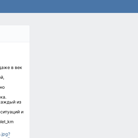
даже в век
й,
но
ка.
каждый из
 ситуаций и
let_km
.jpg?