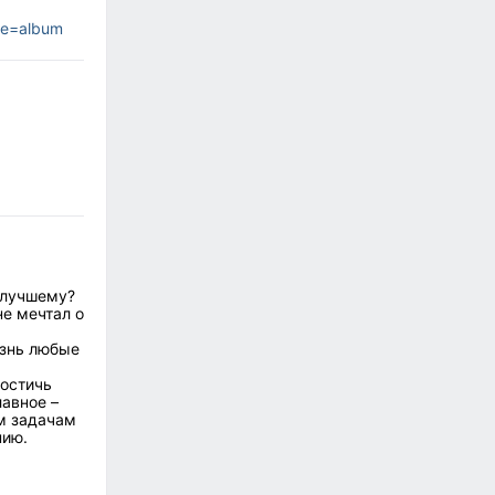
pe=album
 лучшему?
не мечтал о
изнь любые
достичь
авное –
им задачам
нию.