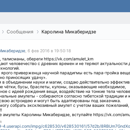
Сообщения
Каролина Микаберидзе
Микаберидзе
, 6 фев 2016 в 19:50:18
 талисманы, обереги https://vk.com/amulet_km
ают человечество с древних времен и не теряют актуальности 
хнологий.
о ярого приверженца научной парадигмы есть пара-тройка веще
но приносящих удачу».
 в объединении науки и магии, создаю действительно эффектив
е чётки, бусы, браслеты, кулоны, оказывающие необходимое,
ное с идеей рождения вещи, воздействие на тонкие тела челове
нальные амулеты - собираются согласно тибетской традиции и 
свою астроидею и могут быть адаптированы под заказчика.
могу собрать эксклюзивный амулет с учетом ваших пожеланий,
!!
 амулеты Каролины Микаберидзе, вступайте https://vk.com/amu
я
un9-4.userapi.com/impg/c628530/v628530161/57d2b/8RBUm7GndXo