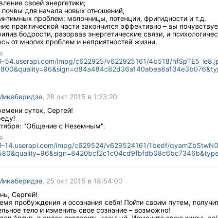
вление своей энергетики;
 почвы для начала новых отношений;
интимных проблем: молочницы, потенции, фригидности и т.д.
ие практической части закончится эффективно – вы почувствуе
илив бодрости, разорвав энергетические связи, и психологиче
сь от многих проблем и неприятностей жизни.
я
n9-54.userapi.com/impg/c622925/v622925161/4b518/hfSpTE5_le8.j
x800&quality=96&sign=d84a484c82d36a140abea8a134e3b076&ty
Микаберидзе
, 28 окт 2015 в 1:23:20
емени суток, Сергей!
еду!
ктября: "Общение с Неземным".
я
n9-14.userapi.com/impg/c629524/v629524161/1bedf/qyamZbStwN0
580&quality=96&sign=8420bcf2c1c04cd9fbfdb08c6bc7346b&typ
Микаберидзе
, 25 окт 2015 в 18:54:00
нь, Сергей!
емя пробуждения и осознания себя! Пойти своим путем, получи
льное тело и изменить свое сознание – возможно!
елал Артур, в силах повторить каждый. Измените свою жизнь се