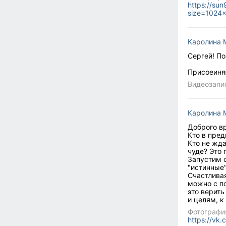
https://su
size=1024
Каролина 
Сергей! П
Присоеиня
Видеозапи
Каролина 
Доброго вр
Кто в пре
Кто не жда
чуде? Это 
Запустим 
"истинные
Счастливая
можно с п
это верить
и целям, 
Фотографи
https://v