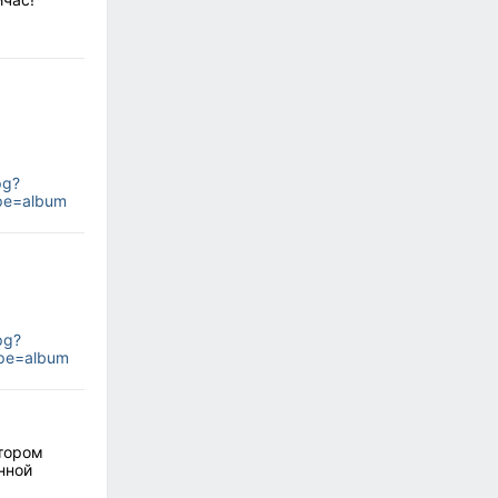
pg?
pe=album
pg?
pe=album
отором
нной