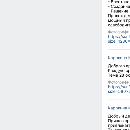
- Восстано
- Создание
- Решение 
Прохожден
мощный пр
освободите
Фотографи
https://su
size=1280
Каролина 
Доброго вр
Каждую ср
Тема 28 о
Фотографи
https://su
size=580x
Каролина 
Добрый де
Пришло вр
привлекате
То, что сд