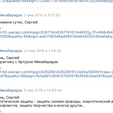
x720&quality=96&sign=733dd77747fbd0f3b587a00972026da4&ty
Микаберидзе
, 3 фев 2016 в 3:57:50
емени суток, Сергей!
я
n9-55.userapi.com/impg/c628719/v628719161/4465f/g_7FvHN8oN4
x1080&quality=96&sign=ade17460d8ad9867deebd4230c66aefa&t
Микаберидзе
, 22 янв 2016 в 1:44:36
нь, Сергей!
рактику с Артуром Микаберидзе.
я
n9-64.userapi.com/impg/c629229/v629229161/2a00a/D666IYcwjuc.
567&quality=96&sign=fa3a891c906c97b6f978bf958c6aa561&type
Микаберидзе
, 9 янв 2016 в 14:50:44
нь, Сергей!
гетические защиты - защиты силами природы, энергетический 
нфликтов, защита творчества и многое другое...
я