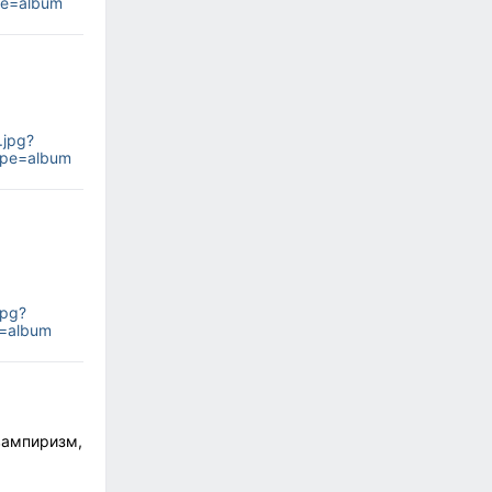
pe=album
.jpg?
ype=album
jpg?
=album
вампиризм,