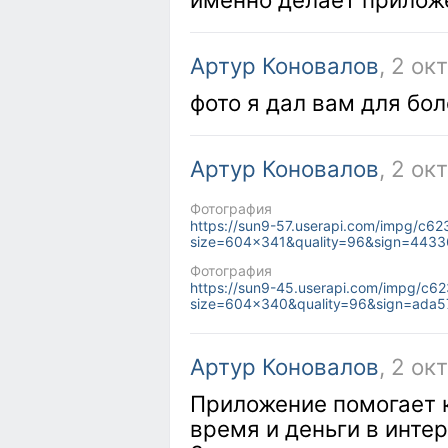
Артур Коновалов
, 2 ок
фото я дал вам для бо
Артур Коновалов
, 2 ок
Фотография
https://sun9-57.userapi.com/impg/c
size=604x341&quality=96&sign=443
Фотография
https://sun9-45.userapi.com/impg/c
size=604x340&quality=96&sign=ada
Артур Коновалов
, 2 ок
Приложение помогает 
время и деньги в интер