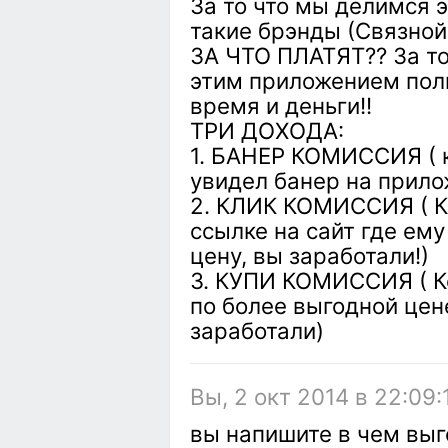
За то что мы делимся 
такие брэнды (Связной,
ЗА ЧТО ПЛАТЯТ?? За то
этим приложением поль
время и деньги!!
ТРИ ДОХОДА:
1. БАНЕР КОМИССИЯ ( к
увидел банер на прилож
2. КЛИК КОМИССИЯ ( К
ссылке на сайт где ему
цену, вы заработали!)
3. КУПИ КОМИССИЯ ( Ко
по более выгодной цене
заработали)
Вы, 2 окт 2014 в 22:09:
вы напишите в чем выг