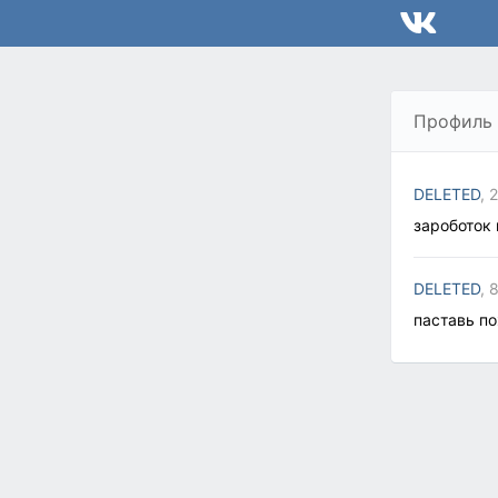
Профиль
DELETED
, 
зароботок г
DELETED
, 
паставь по