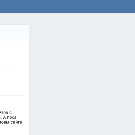
йтов с
. А пока
моем сайте