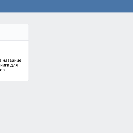
а название
книга для
ев.