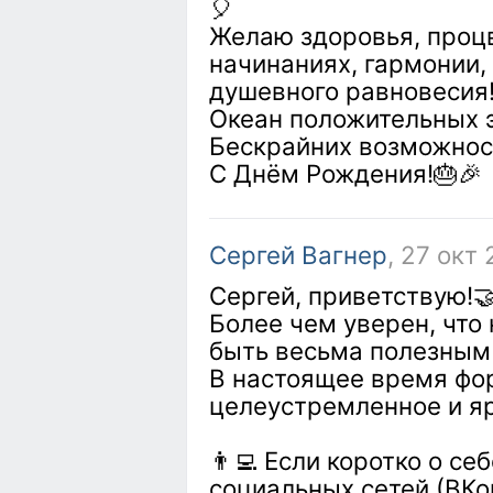
🎈
Желаю здоровья, процв
начинаниях, гармонии,
душевного равновесия
Океан положительных 
Бескрайних возможнос
С Днём Рождения!🎂🎉
Сергей Вагнер
, 27 окт 
Сергей, приветствую!
Более чем уверен, что
быть весьма полезным
В настоящее время фо
целеустремленное и я
👨‍💻 Если коротко о се
социальных сетей (ВКо