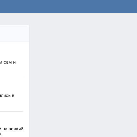
м сам и
ились в
и на всякий
к