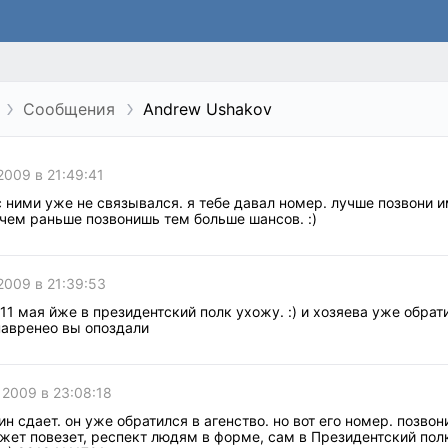
Сообщения
Andrew Ushakov
2009 в 21:49:41
с ними уже не связывался. я тебе давал номер. лучше позвони и
 чем раньше позвонишь тем больше шансов. :)
2009 в 21:39:53
 11 мая йже в президентский полк ухожу. :) и хозяева уже обрат
навренео вы опоздали
 2009 в 23:08:18
яин сдает. он уже обратился в агенство. но вот его номер. позвон
жет повезет, респект людям в форме, сам в Президентский пол