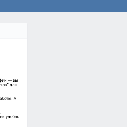
афик — вы
люч” для
аботы. А
,
нь удобно