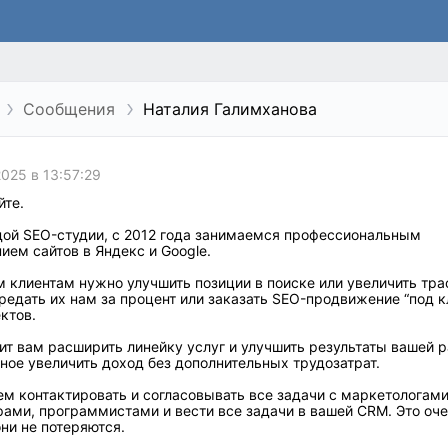
Сообщения
Наталия Галимханова
2025 в 13:57:29
йте.
ой SEO-студии, с 2012 года занимаемся профессиональным
ем сайтов в Яндекс и Google.
м клиентам нужно улучшить позиции в поиске или увеличить тр
едать их нам за процент или заказать SEO-продвижение “под к
ктов.
ит вам расширить линейку услуг и улучшить результаты вашей р
ное увеличить доход без дополнительных трудозатрат.
м контактировать и согласовывать все задачи с маркетологами
ами, программистами и вести все задачи в вашей CRM. Это оче
они не потеряются.