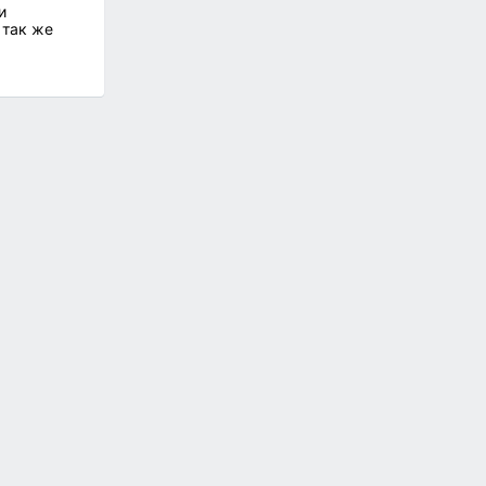
и
 так же