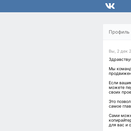
Профиль
Вы, 2 дек 
Здравству
Мы команд
продвижени
Если ваши
можете пер
своих прое
Это позвол
самое глав
Сами може
копирайтер
для вас и 