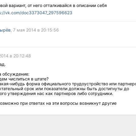
вой вариант, от него отталкивайся в описании себя
s://vk.com/doc3373047_297596623
тырёв
, 7 мая 2014 в 20:15:56
2014 в 20:12:48
ад.
а обсуждение:
дем числиться в штате?
какая-нибудь форма официального трудоустройство или партнер
ытательный срок или показатели должны быть достигнуты до
ого утверждения нас как партнеров либо сотрудники.
возможно при ответах на эти вопросы возникнут другие