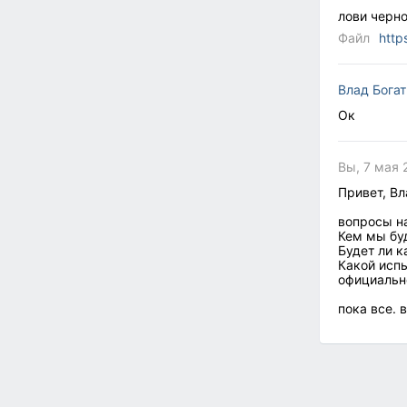
лови черно
Файл
http
Влад Бога
Ок
Вы, 7 мая 
Привет, Вл
вопросы н
Кем мы бу
Будет ли 
Какой исп
официальн
пока все. 