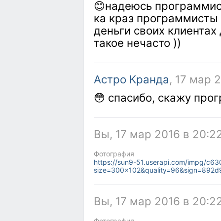
😊надеюсь программист
ка краз программисты 
деньги своих клиентах
такое нечасто ))
Астро Кранда
, 17 мар 
😳 спасибо, скажу про
Вы, 17 мар 2016 в 20:2
Фотография
https://sun9-51.userapi.com/impg/c
size=300x102&quality=96&sign=892
Вы, 17 мар 2016 в 20:2
Фотография