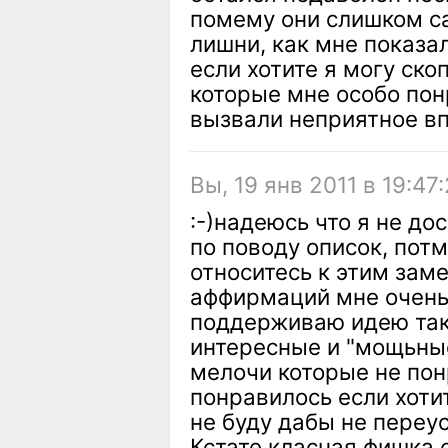
помему они слишком с
лишни, как мне показал
если хотите я могу ско
которые мне особо пон
вызвали неприятное в
Вы, 19 янв 2011 в 19:47
:-)надеюсь что я не д
по поводу описок, потм
относитесь к этим зам
аффирмаций мне очень
поддерживаю идею так 
интересные и "мощьные
мелочи которые не пон
понравилось если хоти
не буду дабы не переу
Кстате класная фишка с