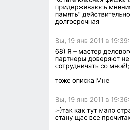
придерживаюсь мнения
память" действительно
долгосрочная
Вы, 19 янв 2011 в 19:39
68) Я – мастер деловог
партнеры доверяют не 
сотрудничать со мной!;
тоже описка Мне
Вы, 19 янв 2011 в 19:36
:-)так как тут мало ст
стану щас все прочита