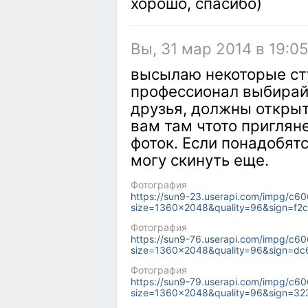
хорошо, спасибо)
Вы, 31 мар 2014 в 19:0
высылаю некоторые сту
профессионал выбирайт
друзья, должны откры
вам там чтото пригляне
фоток. Если понадобят
могу скинуть еще.
Фотография
https://sun9-23.userapi.com/impg/c
size=1360x2048&quality=96&sign=f
Фотография
https://sun9-76.userapi.com/impg/c
size=1360x2048&quality=96&sign=d
Фотография
https://sun9-79.userapi.com/impg/c
size=1360x2048&quality=96&sign=3