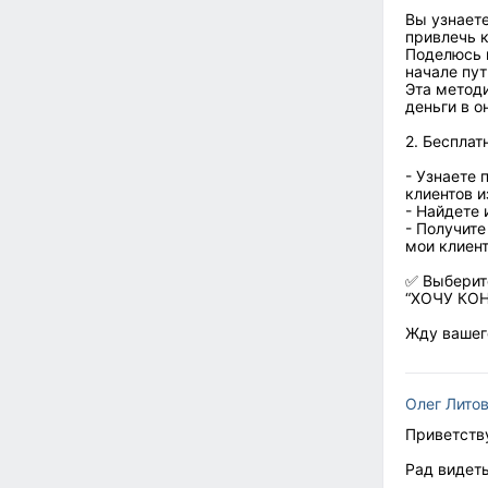
Вы узнаете
привлечь к
Поделюсь 
начале пут
Эта методи
деньги в о
2. Бесплат
- Узнаете
клиентов и
- Найдете 
- Получит
мои клиент
✅ Выберит
“ХОЧУ КО
Жду вашего
Олег Лито
Приветств
Рад видеть