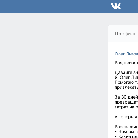
Профиль
Олег Лито
Рад привет
Давайте з
Я, Олег Ли
Помогаю т
привлекать
За 30 дней
превращат
затрат на 
А теперь я
Расскажите
• Чем вы 
• Какие це