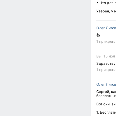
• Что для 
Уверен, у 
Олег Лито
👍
1 прикреп
Вы, 15 ноя
Здравству
1 прикреп
Олег Лито
Сергей, ка
бесплатны
Вот они, зн
1. Бесплат