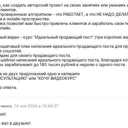
, как создать авторский проект на своих занятиях или умениях 
лиентов.
проверенным алгоритмом - что РАБОТАЕТ, а что НЕ НАДО ДЕЛА
и в онлайн пространстве.
ка позволит вам быстро привлечь клиентов и заработать свои 
нлайн.
ный видео - курс “Идеальный продающий пост” (три коротких ви
 пошаговый план написания идеального продающего поста для п
з соцсетей.
идею для своего продающего поста.
е шаблон написания идеального продающего поста, благодаря к
ы зарабатывают до 180 тысяч рублей в неделю с одного поста.
е из двух предложений одно и напишите
НСУЛЬТАЦИЮ” или “ХОЧУ ВИДЕОКУРС”
 ответа.
вченко
, 14 ноя 2024 в 12:44:27
ую!
 вас в друзьях!