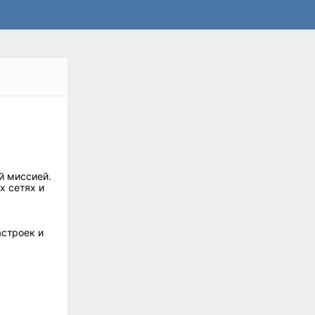
й миссией.
х сетях и
астроек и