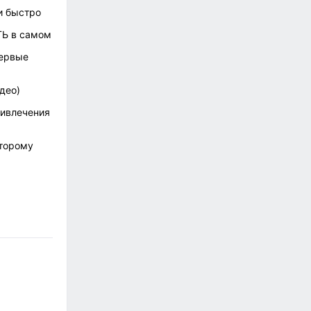
и быстро
ТЬ в самом
первые
део)
ривлечения
оторому