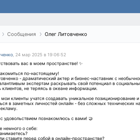
Сообщения
Олег Литовченко
вченко
, 24 мар 2025 в 19:06:52
ствовать вас в моем пространстве! ✨
накомиться по-настоящему!
товченко - драматический актер и бизнес-наставник с необычно
алантливым экспертам раскрывать свой потенциал в социальны
 клиентов, не теряясь в океане информации.
 мои клиенты учатся создавать уникальное позиционирование и
ься в заметных личностей онлайн - без сложных технических н
рекламу.
 с удовольствием познакомлюсь с вами! 🤝
 немного о себе:
занимаетесь?
ли ставите перед собой в онлайн-пространстве?