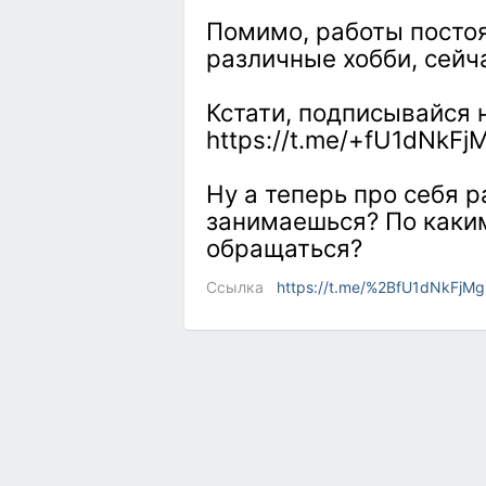
Помимо, работы посто
различные хобби, сейч
Кстати, подписывайся 
https://t.me/+fU1dNkFjM
Ну а теперь про себя р
занимаешься? По каки
обращаться?
Ссылка
https://t.me/%2BfU1dNkFjMgl