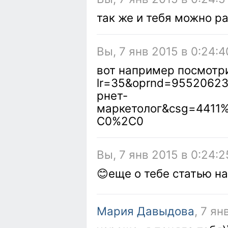
так же и тебя можно р
Вы, 7 янв 2015 в 0:24:4
вот например посмотри 
lr=35&oprnd=95520623
рнет-
маркетолог&csg=441
C0%2C0
Вы, 7 янв 2015 в 0:24:2
😊еще о тебе статью 
Мария Давыдова
, 7 ян