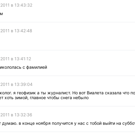
 2011 в 13:43:32
ам
 2011 в 13:42:48
2011 в 13:41:12
рикололась с фамилией
 2011 в 13:39:04
 эколог. я геофизик а ты журналист. Но вот Виалета сказала что 
т хоть зимой, главное чтобы снега небыло
 2011 в 13:32:36
вот думаю. в конце ноября получится у нас с тобой выйти на суббо