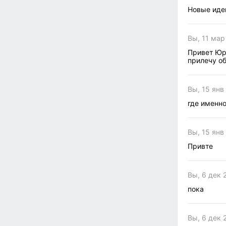
Новые идеи
Вы, 11 мар
Привет Юра
прилечу об
Вы, 15 янв 
где именно
Вы, 15 янв
Привте
Вы, 6 дек 
пока
Вы, 6 дек 