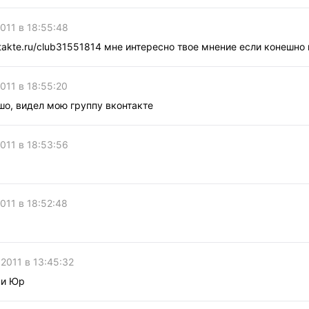
2011 в 18:55:48
ntakte.ru/club31551814 мне интересно твое мнение если конешн
2011 в 18:55:20
шо, видел мою группу вконтакте
2011 в 18:53:56
2011 в 18:52:48
р
 2011 в 13:45:32
чи Юр