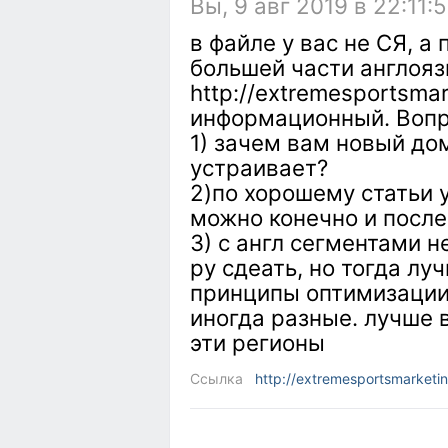
Вы, 9 авг 2019 в 22:11:
в файле у вас не СЯ, а
большей части англояз
http://extremesportsmar
информационный. Вопр
1) зачем вам новый до
устраивает?
2)по хорошему статьи 
можно конечно и после
3) с англ сегментами 
ру сдеать, но тогда лу
принципы оптимизации 
иногда разные. лучше 
эти регионы
Ссылка
http://extremesportsmarketi