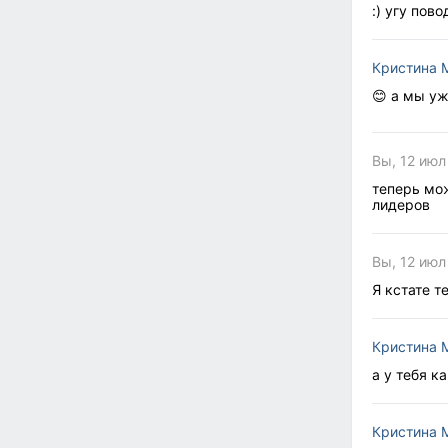
:) угу пов
Кристина 
😊 а мы уж
Вы, 12 июл
теперь мож
лидеров
Вы, 12 июл
Я кстате т
Кристина 
а у тебя к
Кристина 