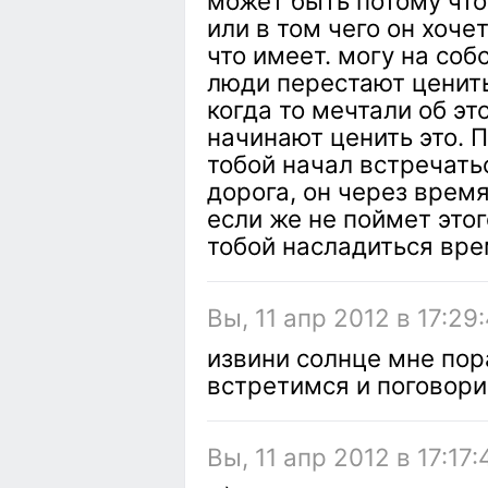
может быть потому что
или в том чего он хоче
что имеет. могу на соб
люди перестают ценить
когда то мечтали об эт
начинают ценить это. П
тобой начал встречать
дорога, он через врем
если же не поймет этог
тобой насладиться вре
Вы, 11 апр 2012 в 17:29
извини солнце мне пор
встретимся и поговор
Вы, 11 апр 2012 в 17:17: